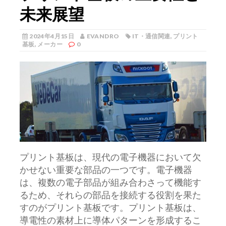
未来展望
2024年4月15日
EVANDRO
IT・通信関連
,
プリント
基板
,
メーカー
0
プリント基板は、現代の電子機器において欠
かせない重要な部品の一つです。
電子機器
は、複数の電子部品が組み合わさって機能す
るため、それらの部品を接続する役割を果た
すのがプリント基板です。プリント基板は、
導電性の素材上に導体パターンを形成するこ